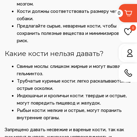
мозгом.
Кости должны соответствовать размеру челюсти
0
собаки.
Предлагайте сырые, невареные кости, чтобы
0
сохранить полезные вещества и минимизировать
риск.
Какие кости нельзя давать?
Свиные мослы: слишком жирные и могут вызвать
гельминтоз.
Трубчатые куриные кости: легко раскалываются на
острые осколки.
Индюшачьи и кроличьи кости: твердые и острые,
могут повредить пищевод и желудок.
Рыбьи кости: мелкие и острые, могут поранить
внутренние органы.
Запрещено давать несвежие и вареные кости, так как