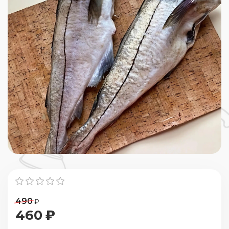
490
₽
460
₽