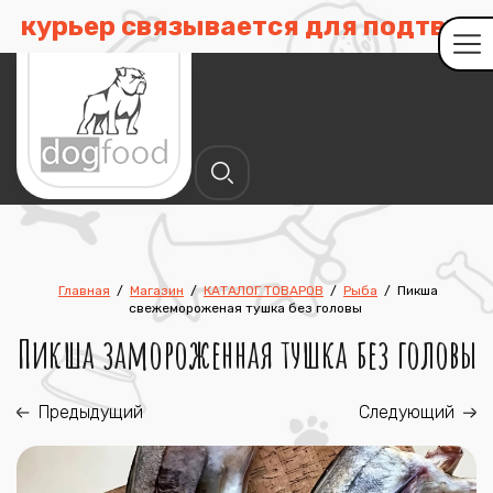
курьер связывается для подтвержден
Главная
/
Магазин
/
КАТАЛОГ ТОВАРОВ
/
Рыба
/
Пикша
свежемороженая тушка без головы
Пикша замороженная тушка без головы
Предыдущий
Следующий