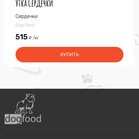
Утка Сердечки
Сердечки
Dog-food
515
₽ /кг
КУПИТЬ