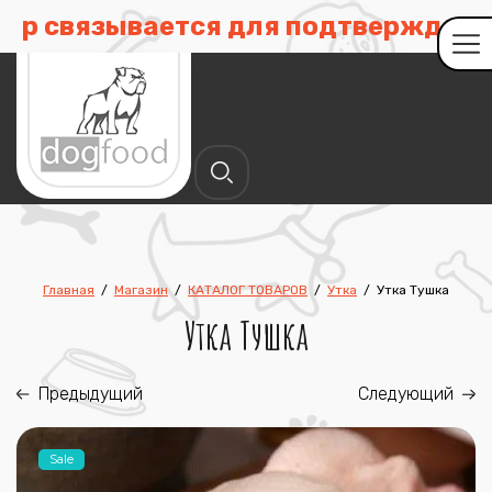
связывается для подтверждения дос
Главная
/
Магазин
/
КАТАЛОГ ТОВАРОВ
/
Утка
/
Утка Тушка
Утка Тушка
Предыдущий
Следующий
Sale