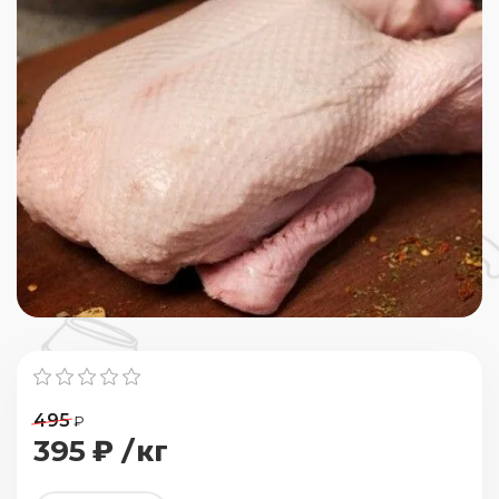
495
₽
395
₽ /кг