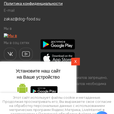
Политика конфиденциальности
E-mail
zakaz@dog-food.su
Мы в
Мы в соц сетях
X
Установите наш сайт
© 2005 - 2025 Все права защищены.
на Ваше устройство
Полное или частичное копирование материалов запрещено,
при согласованном использовании материалов необходима
ссылка на ресурс.
Этот сайт использует файлы cookie и метаданные.
Продолжая просматривать его, Вы выражаете свое согласие
Подпишитесь на рассылку
на обработку персональных данных с использованием
push-уведомлений
метрических программ Яндекс.Метрика, LiveInternet в
соответствии с
Политикой обработки файлов cookie